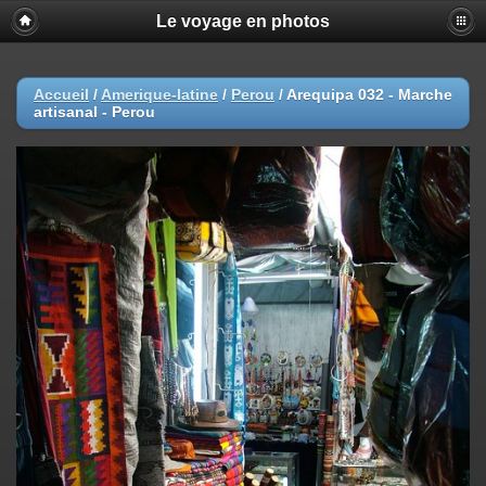
Le voyage en photos
Accueil
/
Amerique-latine
/
Perou
/
Arequipa 032 - Marche
artisanal - Perou