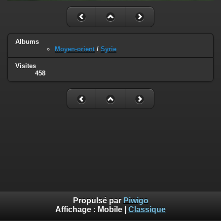
Albums
Moyen-orient
/
Syrie
Visites
458
Propulsé par
Piwigo
Affichage :
Mobile
|
Classique