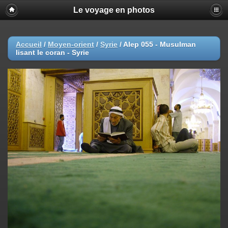
Le voyage en photos
Accueil
/
Moyen-orient
/
Syrie
/
Alep 055 - Musulman
lisant le coran - Syrie