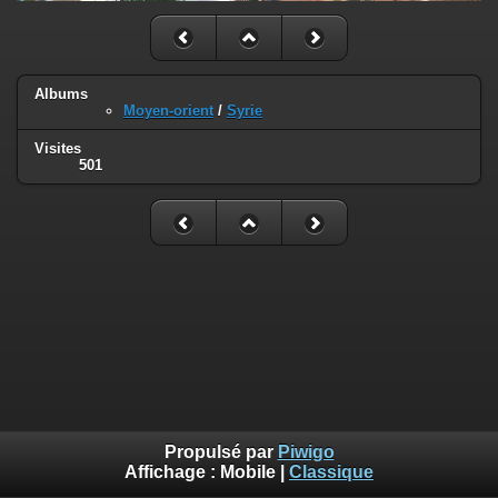
Albums
Moyen-orient
/
Syrie
Visites
501
Propulsé par
Piwigo
Affichage :
Mobile
|
Classique